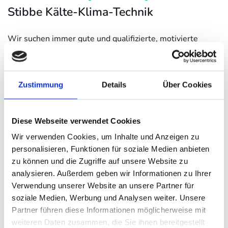
Stibbe Kälte-Klima-Technik
Wir suchen immer gute und qualifizierte, motivierte
Mitarbeiter, die Freiräume zu schätzen wissen.
Unsere sehr gut ausgebildeten Mitarbeiter, Ingenieure,
Techniker und Meister aus den Bereichen Elektro, Kälte,
Zustimmung
Details
Über Cookies
Klima und Lüftung, die im Schnitt mit über 15 Jahre
Firmenzugehörigkeit ihre gesamte Erfahrung für unsere
Kunden einbringen, arbeiten gerne bei Stibbe Kälte- und
Diese Webseite verwendet Cookies
Klimatechnik.
Wir verwenden Cookies, um Inhalte und Anzeigen zu
personalisieren, Funktionen für soziale Medien anbieten
Regelmäßig wiederkehrende Schulung nach
zu können und die Zugriffe auf unsere Website zu
Ausbildungsplänen und gut ausgerüstete
analysieren. Außerdem geben wir Informationen zu Ihrer
Servicefahrzeuge, sowie eine hervorragende
Verwendung unserer Website an unsere Partner für
Arbeitsatmosphäre stehen für einen guten Arbeitsplatz,
soziale Medien, Werbung und Analysen weiter. Unsere
an dem sich unsere Mitarbeiter wohlfühlen.
Partner führen diese Informationen möglicherweise mit
weiteren Daten zusammen, die Sie ihnen bereitgestellt