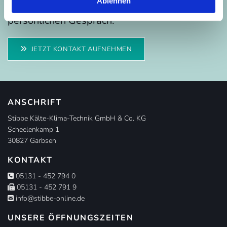
Ablehnen
Gerne beantworten wir Ihre Fragen in einem
persönlichen Gespräch.
JETZT KONTAKT AUFNEHMEN
ANSCHRIFT
Stibbe Kälte-Klima-Technik GmbH & Co. KG
Scheelenkamp 1
30827 Garbsen
KONTAKT
05131 - 452 794 0

05131 - 452 791 9

info@stibbe-online.de

UNSERE ÖFFNUNGSZEITEN